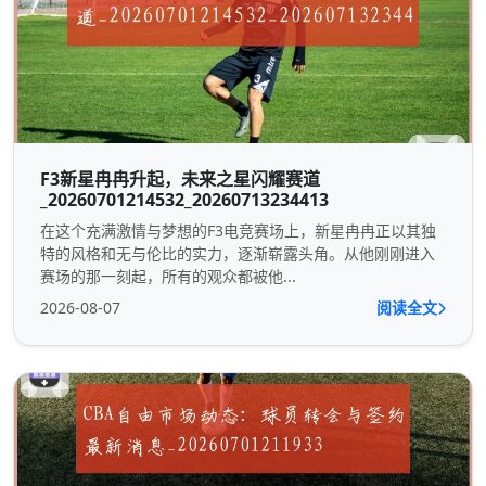
F3新星冉冉升起，未来之星闪耀赛道
_20260701214532_20260713234413
在这个充满激情与梦想的F3电竞赛场上，新星冉冉正以其独
特的风格和无与伦比的实力，逐渐崭露头角。从他刚刚进入
赛场的那一刻起，所有的观众都被他...
2026-08-07
阅读全文