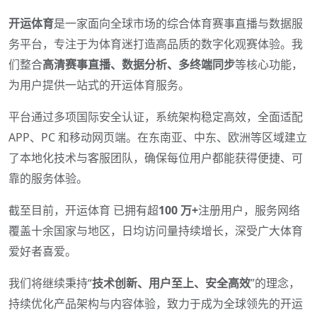
开运体育
是一家面向全球市场的综合体育赛事直播与数据服
务平台，专注于为体育迷打造高品质的数字化观赛体验。我
们整合
高清赛事直播、数据分析、多终端同步
等核心功能，
为用户提供一站式的开运体育服务。
平台通过多项国际安全认证，系统架构稳定高效，全面适配
APP、PC 和移动网页端。在东南亚、中东、欧洲等区域建立
了本地化技术与客服团队，确保每位用户都能获得便捷、可
靠的服务体验。
截至目前，开运体育 已拥有超
100 万+
注册用户，服务网络
覆盖十余国家与地区，日均访问量持续增长，深受广大体育
爱好者喜爱。
我们将继续秉持“
技术创新、用户至上、安全高效
”的理念，
持续优化产品架构与内容体验，致力于成为全球领先的开运