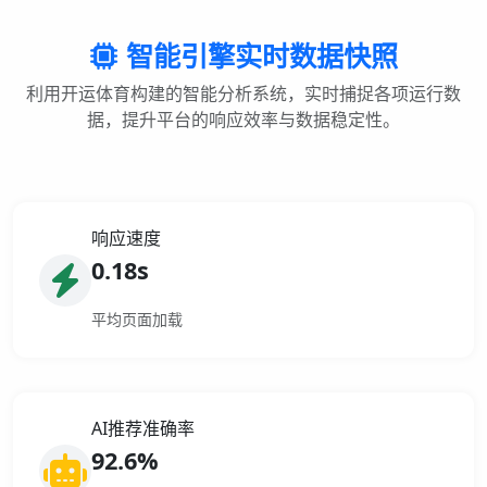
智能引擎实时数据快照
利用开运体育构建的智能分析系统，实时捕捉各项运行数
据，提升平台的响应效率与数据稳定性。
响应速度
0.18s
平均页面加载
AI推荐准确率
92.6%