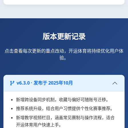
版本更新记录
点击查看每次更新的重点改动，开运体育将持续优化用户体
验。
v6.3.0 · 发布于 2025年10月
新增跨设备同步机制，收藏与偏好可随账号迁移。
推荐系统升级，结合用户习惯提供个性化赛事推荐。
新增教学视频栏目，涵盖常见赛制与操作流程，适合
开运体育用户快速上手。